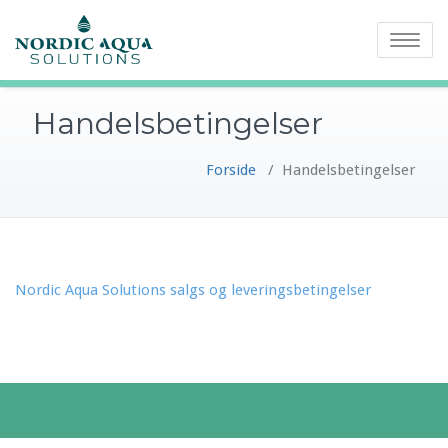
Toggle
navigatio
Handelsbetingelser
Forside
/
Handelsbetingelser
Nordic Aqua Solutions salgs og leveringsbetingelser